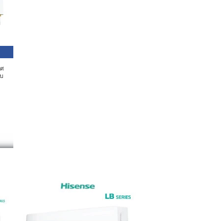
าศ
อบ